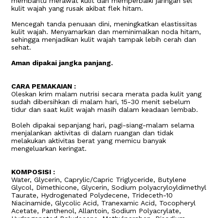
membantu merawat kulit dan memperbaiki jaringan sel
kulit wajah yang rusak akibat flek hitam.
Mencegah tanda penuaan dini, meningkatkan elastissitas
kulit wajah. Menyamarkan dan meminimalkan noda hitam,
sehingga menjadikan kulit wajah tampak lebih cerah dan
sehat.
Aman dipakai jangka panjang.
CARA PEMAKAIAN :
Oleskan krim malam nutrisi secara merata pada kulit yang
sudah dibersihkan di malam hari, 15-30 menit sebelum
tidur dan saat kulit wajah masih dalam keadaan lembab.
Boleh dipakai sepanjang hari, pagi-siang-malam selama
menjalankan aktivitas di dalam ruangan dan tidak
melakukan aktivitas berat yang memicu banyak
mengeluarkan keringat.
KOMPOSISI :
Water, Glycerin, Caprylic/Capric Triglyceride, Butylene
Glycol, Dimethicone, Glycerin, Sodium polyacryloyldimethyl
Taurate, Hydrogenated Polydecene, Trideceth-10
Niacinamide, Glycolic Acid, Tranexamic Acid, Tocopheryl
Acetate, Panthenol, Allantoin, Sodium Polyacrylate,