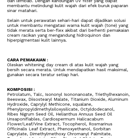
dan lembab. Dengan kandungan UV filter yang dapat
membantu melindungi kulit wajah dari efek buruk paparan
sinar matahari.
Selain untuk perawatan sehari-hari dapat dijadikan solusi
untuk membantu mengatasi warna kulit wajah (tone) yang
tidak merata serta ber-flex akibat dari berhenti pemakaian
cream racikan yang mengandung hidroquinon dan
hiperpigmentasi kulit lainnya.
CARA PEMAKAIAN :
Oleskan whitening day cream di atas kulit wajah yang
bersih secara merata. Untuk mendapatkan hasil maksimal,
gunakan secara teratur setiap hari.
KOMPOSISI :
Petrolatum, Talc, Isononyl Isononanoate, Triethylhexanoin,
Beeswax, Diisostearyl Malate, Titanium Dioxide, Aluminum
Hydroxide, Caprylyl Methicone, squalane,
Phenylpropyldimethylsiloxysilicate, Octyldodecanol,
Ribes Nigrum Seed Oil, Helianthus Annuus Seed Oil
Unsaponifiables, Cardiospermum Halicacabum
Flower/Leaf/Vine Extract, Tocopherol, Rosmarinus
Officinalis Leaf Extract, Phenoxyethanol, Sorbitan
Caprylate, Dimethylmethoxy Chromanyl Palmitate,