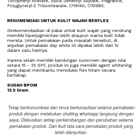
TocopheryI Acetate, Silica Dimethyl Silylate, Fragrance,
Polyglyceryl-2 Trlisostearate, C119140, CI15985.
REKOMENDASI UNTUK KULIT WAJAH BERFLEX
Direkomendasikan di pakai untuk kulit wajah yang cendrung
memiliki hiperpigmentasi lebih ataupun warna kulit tidak
merata. Untuk pemakaian pada masalah tersebut, di
anjurkan pemakaian day white ini dipakai lebih dari 1x
dalam satu harinya.
Karena selain memiliki kandungan sunscreen dengan nilai
setara 15 - 25 SPF, produk ini juga memiliki agent whitening
yang dapat membantu mereduksi flex hitam secara
bertahap.
SUDAH BPOM
12.5 Gram
Tetap berkomunikasi dan terus berkonsultasi selama pemakaian
produk dengan melakukan chatting whatsapp langsung dengan
saya. Diskusikan setiap perkembangan dan perubahan selama
pemakaian produk. Dan ikuti tata cara pemakaian produk yang
telah dianjurkan.