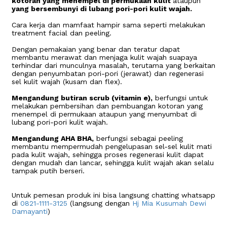
kotoran yang menempel di permukaan kulit
ataupun
yang bersembunyi di lubang pori-pori kulit wajah.
Cara kerja dan mamfaat hampir sama seperti melakukan
treatment facial dan peeling.
Dengan pemakaian yang benar dan teratur dapat
membantu merawat dan menjaga kulit wajah suapaya
terhindar dari munculnya masalah, terutama yang berkaitan
dengan penyumbatan pori-pori (jerawat) dan regenerasi
sel kulit wajah (kusam dan flex).
Mengandung butiran scrub (vitamin e),
berfungsi untuk
melakukan pembersihan dan pembuangan kotoran yang
menempel di permukaan ataupun yang menyumbat di
lubang pori-pori kulit wajah.
Mengandung AHA BHA,
berfungsi sebagai peeling
membantu mempermudah pengelupasan sel-sel kulit mati
pada kulit wajah, sehingga proses regenerasi kulit dapat
dengan mudah dan lancar, sehingga kulit wajah akan selalu
tampak putih berseri.
Untuk pemesan produk ini bisa langsung chatting whatsapp
di
0821-1111-3125
(langsung dengan
Hj Mia Kusumah Dewi
Damayanti
)